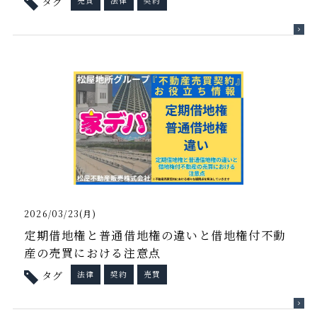
タグ
売買
法律
契約
2026/03/23(月)
定期借地権と普通借地権の違いと借地権付不動
産の売買における注意点
タグ
法律
契約
売買