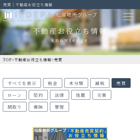
売買｜不動産お役立ち情報
不動産お役立ち情報
TOP
>
不動産お役立ち情報
>
売買
すべてを表示
税金
未分類
減税
売買
ローン
契約
法律
地震
災害
間取り
保険
管理